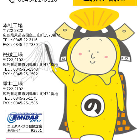
2020年7月
第９回しまなみビーチのボランティア清
掃活動
2020年3月
三菱重工機械システム株式会社から感謝
状をいただきました。
本社工場
2020年2月
2020年2月16日～17日の1泊2日で社員
〒722-2322
旅行へ行ってきました。
広島県尾道市因島三庄町1573番地
2020年2月
2020年2月2日（日）毎年恒例のボーリ
TEL：0845-22-3116
ング大会が今年も行われました。
FAX：0845-22-7389
2019年11月
第4回 造船鉄工祭
機械工場
2019年08月
「因島水軍祭り」小早レースに今年も参
〒722-2102
戦しました。
広島県尾道市因島重井町474番地
2019年07月
しまなみビーチのボランティア清掃活動
TEL：0845-25-1348
FAX：0845-25-1502
2019年06月
第７６回尾道みなと祭 SAN・SA・が
り」コンテストに今年も出場しました
重井工場
2019年3月
東洋自動機株式会社から感謝状をいただ
〒722-2102
きました。
広島県尾道市因島重井町474番地
2019年02月
スマホ・タブレット対応ＨＰリニューア
TEL：0845-25-1175
ル
FAX：0845-25-1585
2018年10月
第3回造船鉄工祭を開催
2018年10月
外国人による日本語スピーチ大会＆交流
会
2018年08月
水軍小早レースで19位
2018年06月
海岸清掃活動が「せとうちタイムズ」へ
掲載