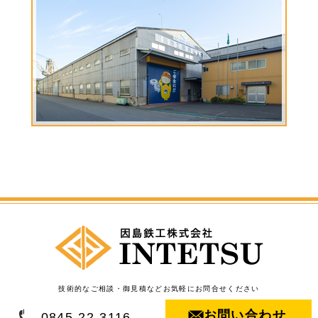
2023年4月
第１６回ボーリング大会
2023年3月
カープ×いんてつ コラボグッズ完
成！！！
2023年3月
因ベーション★☆ 試作品発表会を行
いました
2023年1月
外国人実習生「日本語スピーチコンテス
ト」に出場！
2023年1月
♢♢♦♦♦謹賀新年♦♦♦♢♢
2022年10月
～ 上映「食の安全を守る人々」 山田
正彦先生をお迎えして ～
2022年10月
レジリエンス活動説明会
2022年8月
実習生と親睦会
2022年7月
「因ノベーション」プロジェクトが中国
新聞に掲載されました！！
2022年7月
「因ノベーション」キックオフ
2022年7月
第１１回海岸清掃ボランティア活動。
2022年5月
【御礼】いんのしま春のファミリーコン
サート無事終了しました。
2022年4月
実習生たちとお花見へ
2022年4月
いんのしま春のファミリーコンサートを
開催致します
技術的なご相談・御見積などお気軽にお問合せください
2021年12月
広島県立因島高等学校と共同プロジェク
トをスタート
お問い合わせ
0845-22-3116
2021年7月
第１０回海岸清掃ボランティア活動