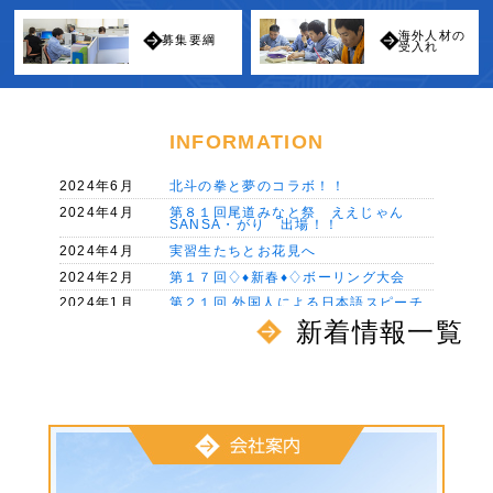
海外人材の
募集要綱
受入れ
INFORMATION
2024年6月
北斗の拳と夢のコラボ！！
2024年4月
第８１回尾道みなと祭 ええじゃん
SANSA・がり 出場！！
2024年4月
実習生たちとお花見へ
2024年2月
第１７回♢♦新春♦♢ボーリング大会
2024年1月
第２１回 外国人による日本語スピーチ
大会
新着情報一覧
2023年11月
【社員旅行】 ～ 呉・道後温泉の旅♪ ～
2023年10月
いんてつ♡ふぁ～む
2023年9月
全国初！「造船・舶用工業分野特定技能
２号試験」
2023年8月
「第30回因島水軍祭り」小早レース参
戦！
2023年7月
第１２回海岸清掃ボランティア活動