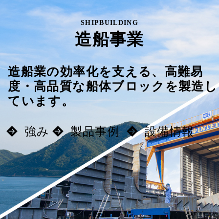
SHIPBUILDING
造船事業
造船業の効率化を支える、
高難易
度・高品質な船体ブロックを製造し
ています。
強み
製品事例
設備情報